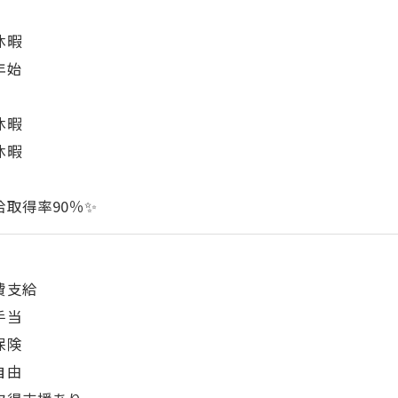
休暇
年始
休暇
休暇
給取得率90％✨
費支給
手当
保険
自由