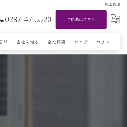
施工管理
0287-47-5520
ご応募はこちら
質問
当社を知る
会社概要
ブログ
コラム
施工管理
現場作業員
CADオペレーター
経験者
未経験