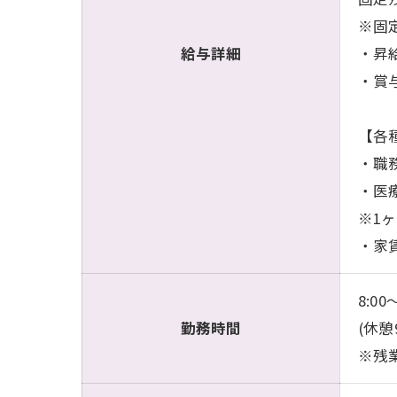
※固
給与詳細
・昇給
・賞与
【各
・職務
・医療
※1
・家
8:00
勤務時間
(休憩
※残