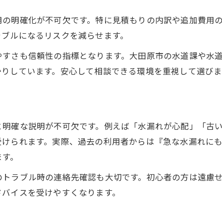
配管工事で安心を得るための資格チェック
用の明確化が不可欠です。特に見積もりの内訳や追加費用
配管工事業者の資格確認ポイント
ラブルになるリスクを減らせます。
配管工事アドバイザーの資格種類とは
やすさも信頼性の指標となります。大田原市の水道課や水
資格の有無で差が出る配管工事の質
かりしています。安心して相談できる環境を重視して選びま
配管工事の安心感を資格で判断する
配管工事アドバイザー選びの資格基準
無料見積もりを活用した賢い配管工事相談
と明確な説明が不可欠です。例えば「水漏れが心配」「古
配管工事の無料見積もり活用術とは
ご応募はこちら
ご応募はこちら
受けられます。実際、過去の利用者からは『急な水漏れに
配管工事見積もりで比較すべきポイント
ます。
配管工事アドバイザーとの見積もり相談
のトラブル時の連絡先確認も大切です。初心者の方は遠慮
配管工事費用を抑える見積もり依頼法
ドバイスを受けやすくなります。
配管工事業者選びに役立つ見積もり比較