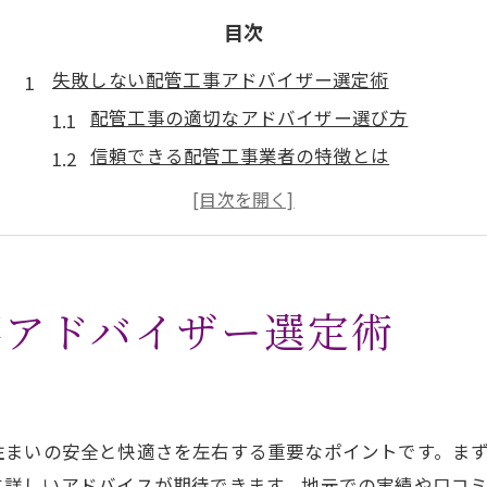
目次
失敗しない配管工事アドバイザー選定術
配管工事の適切なアドバイザー選び方
信頼できる配管工事業者の特徴とは
配管工事相談時に重視すべきポイント
配管工事で安心を得るアドバイス例
配管工事アドバイザーの必要資格を解説
住まいの安心へ導く配管工事の基本知識
事アドバイザー選定術
配管工事で押さえたい基礎知識まとめ
配管工事の流れと一般的な注意点とは
水回りトラブルを防ぐ配管工事の要点
住まいの安全と快適さを左右する重要なポイントです。ま
配管工事アドバイザー活用のメリット
に詳しいアドバイスが期待できます。地元での実績や口コ