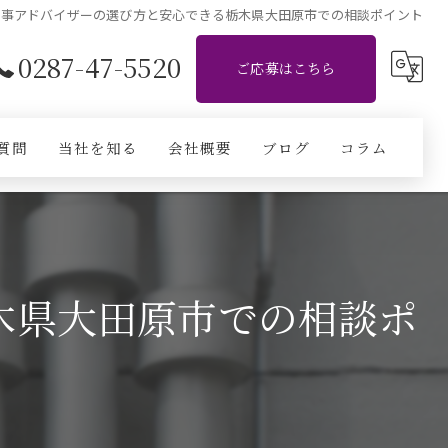
工事アドバイザーの選び方と安心できる栃木県大田原市での相談ポイント
0287-47-5520
ご応募はこちら
質問
当社を知る
会社概要
ブログ
コラム
施工管理
現場作業員
木県大田原市での相談ポ
CADオペレーター
経験者
未経験