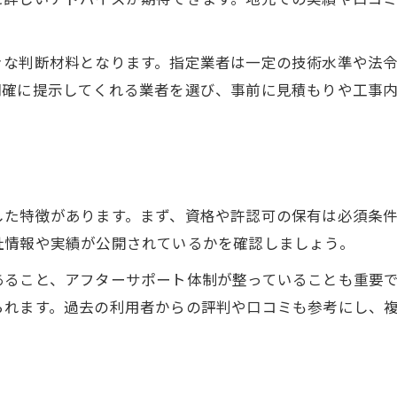
住まいの安全を守る配管工事の考え方
突然のトラブル時、配管工事相談の流れ
きな判断材料となります。指定業者は一定の技術水準や法
配管工事トラブル発生時の初動対応法
明確に提示してくれる業者を選び、事前に見積もりや工事
配管工事相談から解決までのステップ
急な配管工事の依頼先選びのポイント
配管工事アドバイザーへの相談手順
配管工事業者へ正しく伝えるために
した特徴があります。まず、資格や許認可の保有は必須条
信頼できるアドバイザーを見極める方法
社情報や実績が公開されているかを確認しましょう。
配管工事で信頼される業者の見分け方
あること、アフターサポート体制が整っていることも重要
アドバイザーの配管工事経験を確認する
られます。過去の利用者からの評判や口コミも参考にし、
配管工事アドバイザーの評判の調べ方
配管工事相談時のコミュニケーション術
配管工事業者選定で重視すべき要素