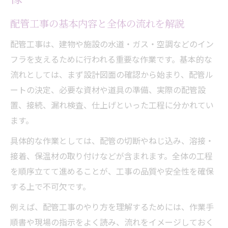
配管工事のやり方と段取りの基本プロセス
配管工事の基本内容と全体の流れを解説
配管工事で重要な作業工程と注意点まとめ
配管工事作業手順書を活用した効率的手順
配管工事は、建物や施設の水道・ガス・空調などのイン
フラを支えるために行われる重要な作業です。基本的な
配管工事の流れを図解で分かりやすく解説
流れとしては、まず設計図面の確認から始まり、配管ル
水道やガス配管工事のポイント徹底解説
ートの決定、必要な資材や道具の準備、実際の配管設
水道配管工事の基礎知識と重要ポイント
置、接続、漏れ検査、仕上げといった工程に分かれてい
ガス配管工事で注意すべき安全対策とは
ます。
配管工事で違いが出る水道とガス配管の特
具体的な作業としては、配管の切断やねじ込み、溶接・
徴
接着、保温材の取り付けなどが含まれます。全体の工程
配管工事で使われる水道・ガスの道具一覧
を順序立てて進めることが、工事の品質や安全性を確保
水道配管工事の具体的作業例と流れ紹介
する上で不可欠です。
資格取得を目指すなら知りたい配管工事の基礎
例えば、配管工事のやり方を理解するためには、作業手
配管工事に必要な主な資格と取得の流れ
順書や現場の指示をよく読み、流れをイメージしておく