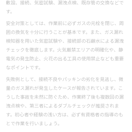
敷設、接続、気密試験、漏洩点検、既存管の交換などで
す。
安全対策としては、作業前に必ずガスの元栓を閉じ、周
囲の換気を十分に行うことが基本です。また、ガス漏れ
検知器を用いた気密試験や、接続部の石鹸水による漏洩
チェックを徹底します。火気厳禁エリアの明確化や、静
電気の発生防止、火花の出る工具の使用禁止なども重要
なポイントです。
失敗例として、接続不良やパッキンの劣化を見逃し、微
量のガス漏れが発生したケースが報告されています。こ
うした事故を未然に防ぐため、作業終了後も複数回の漏
洩点検や、第三者によるダブルチェックが推奨されま
す。初心者や経験の浅い方は、必ず有資格者の指導のも
とで作業を行いましょう。