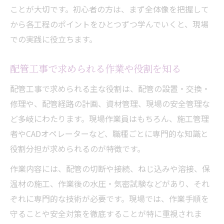
配管工事の資格取得で学ぶ基礎知識とは
ことが大切です。初心者の方は、まず全体像を把握して
配管工事資格の種類と選び方のポイント
から各工程のポイントをひとつずつ学んでいくと、現場
配管工事で役立つ資格勉強法と合格対策
での実践に役立ちます。
配管工事の資格取得に向けたおすすめ順序
配管工事で求められる作業や役割を知る
配管工事ならではのきつさとやりがいを知る
配管工事の現場できついポイントと対策法
配管工事で求められる主な役割は、配管の設置・交換・
修理や、配管経路の計画、資材管理、現場の安全管理な
配管工事のやりがいと達成感を実体験から
ど多岐にわたります。現場作業員はもちろん、施工管理
紹介
者やCADオペレーターなど、職種ごとに専門的な知識と
配管工事がきついと感じる理由と乗り越え
役割分担が求められるのが特徴です。
方
配管工事の仕事環境で求められる心構え
作業内容には、配管の切断や接続、ねじ込みや溶接、保
温材の施工、作業後の水圧・気密試験などがあり、それ
配管工事ならではのスキルとやりがいの魅
ぞれに専門的な技術が必要です。現場では、作業手順を
力
守ることや安全対策を徹底することが特に重視されま
配管工事のやり方や必要な道具を完全網羅