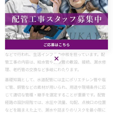
水道やガス配管工事のポイント徹
底解説
水道配管工事の基礎知識と重要ポイント
水道配管工事は、建物や施設に水を安全かつ効率的に供
給・排水するための配管を設置・修繕する作業です。主
ご応募はこちら
に新築やリフォーム時、または老朽化による交換・修理
などで行われ、生活インフラの中核を担っています。配
ご応募はこちら
管工事の内容は、給水管や排水管の敷設、接続、漏水修
理、老朽管の交換など多岐にわたります。
基礎知識として、水道配管には主にポリエチレン管や塩
ビ管、銅管などの素材が用いられ、用途や現場条件に応
じて適切な管種・継手を選定することが重要です。配管
経路の設計段階では、水圧や流量、勾配、点検口の位置
などを踏まえた上で、漏水や詰まりのリスクを最小限に