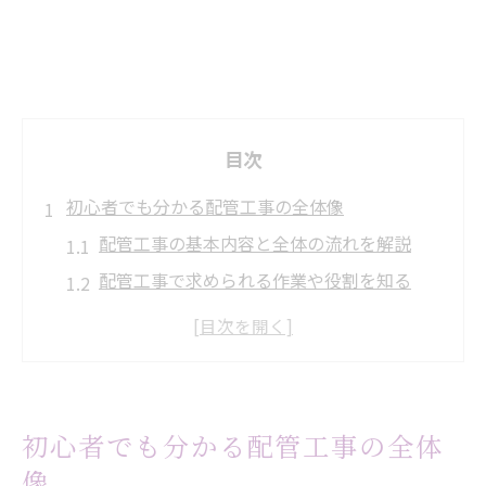
目次
初心者でも分かる配管工事の全体像
配管工事の基本内容と全体の流れを解説
配管工事で求められる作業や役割を知る
配管工事とは何か初心者目線で徹底解説
配管工事の現場で使われる主な用語と意味
配管工事の種類や分野別の違いを理解する
配管工事作業手順書で理解する流れ
初心者でも分かる配管工事の全体
配管工事の作業手順書で流れを把握しよう
像