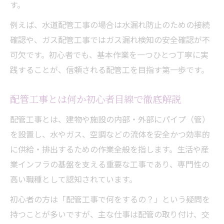
す。
配管工事の基本やり方と手順の全体像
例えば、水道配管工事の場合は水漏れ防止のための接続
配管工事に必要な道具一覧と使い方
確認や、ガス配管工事ではガス漏れ検知の安全確認が不
配管工事やり方のポイントとプロのコツ
可欠です。初心者でも、基本作業を一つひとつ丁寧に実
配管工事に役立つ道具選びの注意点
践することが、信頼される配管工を目指す第一歩です。
配管工事やり方でよくある失敗例と対策
配管工事とは何か初心者目線で徹底解説
配管工事とは、建物や施設の内部・外部にパイプ（管）
を設置し、水やガス、空調などの流体を安全かつ効率的
に供給・排出するための作業全般を指します。生活や産
業インフラの基盤を支える重要な工事であり、専門性の
高い職種として認知されています。
初心者の方は「配管工事で何をするの？」という疑問を
持つことが多いですが、主な仕事は配管の取り付け、交