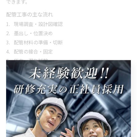
できます。
配管工事の主な流れ
現場調査・設計図確認
墨出し・位置決め
配管材料の準備・切断
配管の接合・固定
圧力・漏れ試験
最終確認・清掃
このような流れを図やフローチャートで示すことで、各
作業の役割や注意点が整理され、現場での混乱を防げま
す。配管工事の現場は多様ですが、基本の流れを押さえ
ておくことで応用力も身につきます。