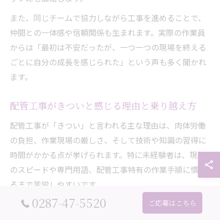
また、同じチームで協力しながら工事を進めることで、
仲間との一体感や信頼関係も生まれます。実際の作業員
からは「最初は不安だったが、一つ一つの現場を終える
ごとに自分の成長を感じられた」という声も多く聞かれ
ます。
配管工事がきついと感じる理由と乗り越え方
配管工事が「きつい」と言われる主な理由は、肉体労働
の負担、作業現場の厳しさ、そして技術や知識の習得に
時間がかかる点が挙げられます。特に未経験者は、現場
のスピードや専門用語、配管工事特有の作業手順に慣れ
るまで苦労しやすいです。
0287-47-5520
ご応募はこちら
これらの壁を乗り越えるには、まず基礎知識をしっかり
身につけることが大切です。配管工事の種類や作業手順