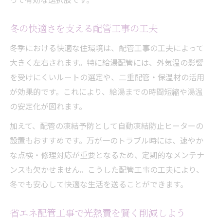
持続可能社会に不可欠な配管工事の工夫
配管工事の正しい知識が暮らしを支える理
冬の快適さを支える配管工事の工夫
由
冬季における快適な住環境は、配管工事の工夫によって
大きく左右されます。特に給湯配管には、外気温の影響
を受けにくいルートの選定や、二重配管・保温材の活用
が効果的です。これにより、給湯までの時間短縮や湯温
の安定化が図れます。
加えて、配管の凍結予防として自動凍結防止ヒーターの
設置もおすすめです。万が一のトラブル時には、速やか
な点検・修理対応が重要となるため、定期的なメンテナ
ンスも欠かせません。こうした配管工事の工夫により、
冬でも安心して快適な生活を送ることができます。
省エネ配管工事で光熱費を賢く削減しよう