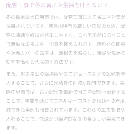
配管工事で冬の省エネ生活を叶えるコツ
配管工事が古い住宅の漏水防止に最適な理
由
冬の栃木県大田原市では、配管工事による省エネ対策が
築年数に応じた配管工事の見直しポイント
注目されています。寒冷地特有の厳しい気候のため、配
管の凍結や破損が発生しやすく、これを未然に防ぐこと
配管工事で実現する古い家の快適エコ生活
で無駄なエネルギー消費を抑えられます。断熱材の使用
断熱強化で配管トラブルを防ぐ方法
や保温カバーの設置は、熱損失を減らし、給湯や暖房の
配管工事で断熱強化するメリットとは
効率を高める代表的な方法です。
エコ配管工事が断熱トラブルを減らす理由
また、省エネ型の給湯器やエコジョーズなどの設備を導
断熱工事と配管工事の最適な組み合わせ方
入することで、さらに光熱費の削減が期待できます。実
配管工事で冬場の凍結リスクを未然に防ぐ
際の現場では、古い配管を最新の省エネ配管へ更新する
省エネを叶える断熱付き配管工事の実例
ことで、年間を通じてエネルギーコストが約10～20％削
配管工事を通じて叶えるエコな住まい
減できた事例も報告されています。これらの工夫を取り
配管工事で始めるエコな住まいづくり
入れることで、快適かつ経済的な冬の暮らしが実現でき
エコ住宅に配管工事が欠かせない理由
ます。