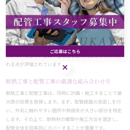
り、配管の配置を工夫することで、外部からの冷気の侵
入を防止します。これにより、配管内の水温が一定に保
たれるため、冬場のトラブルを未然に防ぐことが可能で
す。
例えば、配管経路の見直しや断熱材のグレードアップを
行った住宅では、凍結事故がほとんど発生しなくなった
ご応募はこちら
という声も多く、省エネ性と安心感の両方を手に入れら
れる点が評価されています。
ご応募はこちら
断熱工事と配管工事の最適な組み合わせ方
断熱工事と配管工事は、同時に計画・施工することで最
大限の効果を発揮します。まず、配管経路の見直しを行
い、外気に触れやすい箇所や熱損失が大きい部分を特定
します。その上で、断熱材の種類や施工方法を選定し、
配管全体を効率的にカバーすることが重要です。