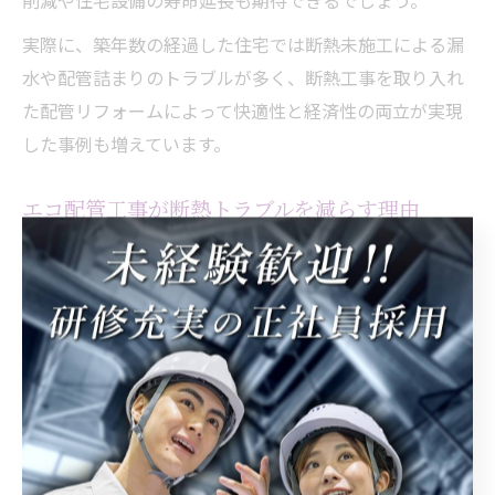
削減や住宅設備の寿命延長も期待できるでしょう。
実際に、築年数の経過した住宅では断熱未施工による漏
水や配管詰まりのトラブルが多く、断熱工事を取り入れ
た配管リフォームによって快適性と経済性の両立が実現
した事例も増えています。
エコ配管工事が断熱トラブルを減らす理由
エコ配管工事とは、高性能な断熱材や省エネ設計を取り
入れた配管施工のことを指します。この工事によって断
熱トラブルが減少する主な理由は、配管の熱損失を最小
限に抑えられるからです。従来の配管では外気の影響を
受けやすく、凍結や結露が発生しやすい傾向がありまし
た。
エコ配管工事では、施工時に断熱材を適切に巻き付けた