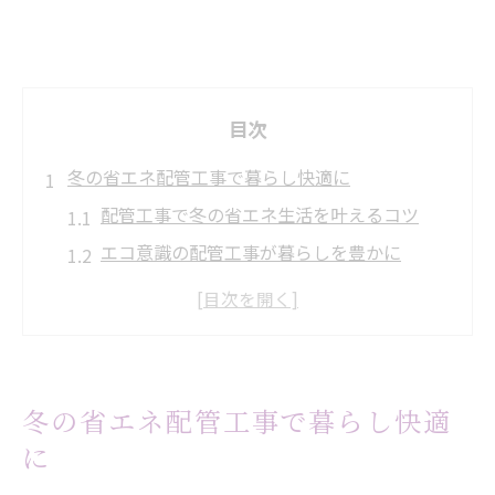
目次
冬の省エネ配管工事で暮らし快適に
配管工事で冬の省エネ生活を叶えるコツ
エコ意識の配管工事が暮らしを豊かに
冬の快適さを支える配管工事の工夫
省エネ配管工事で光熱費を賢く削減しよう
配管工事による冬の凍結トラブル対策法
築年数の古い住宅で配管工事を見直す利点
冬の省エネ配管工事で暮らし快適
古い住宅の配管工事で省エネ効果を実感
に
築年数別に考える配管工事のエコ対策法