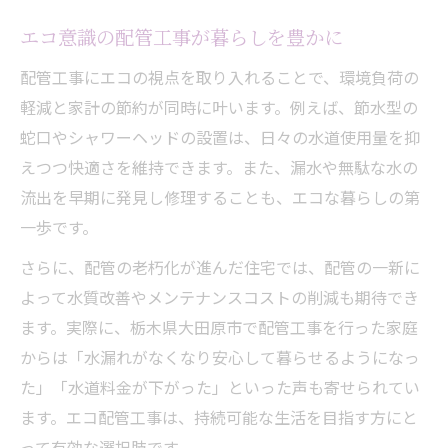
配管工事による水道光熱費の削減ポイント
エコ意識の配管工事が暮らしを豊かに
省エネ志向の配管工事が暮らしを変える
配管工事で持続可能なエコ住宅を目指す
配管工事にエコの視点を取り入れることで、環境負荷の
軽減と家計の節約が同時に叶います。例えば、節水型の
補助金活用がもたらす配管工事の新常識
蛇口やシャワーヘッドの設置は、日々の水道使用量を抑
補助金を使った配管工事のエコメリット
えつつ快適さを維持できます。また、漏水や無駄な水の
省エネ配管工事と補助金制度の活用法
流出を早期に発見し修理することも、エコな暮らしの第
配管工事で受けられる主な補助金とは
一歩です。
補助金活用で配管工事をお得に進める方法
さらに、配管の老朽化が進んだ住宅では、配管の一新に
エコ配管工事と補助金申請のポイント
よって水質改善やメンテナンスコストの削減も期待でき
持続可能な暮らしに不可欠な配管工事の知識
ます。実際に、栃木県大田原市で配管工事を行った家庭
持続可能な生活に役立つ配管工事の基礎
からは「水漏れがなくなり安心して暮らせるようになっ
エコ重視の配管工事が未来の暮らしを守る
た」「水道料金が下がった」といった声も寄せられてい
配管工事で実現するサステナブルな住まい
ます。エコ配管工事は、持続可能な生活を目指す方にと
って有効な選択肢です。