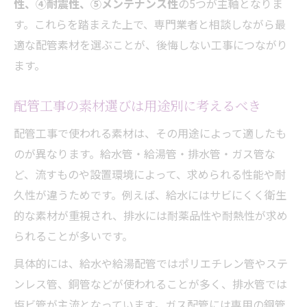
性、④耐震性、⑤メンテナンス性
の5つが主軸となりま
す。これらを踏まえた上で、専門業者と相談しながら最
適な配管素材を選ぶことが、後悔しない工事につながり
ます。
配管工事の素材選びは用途別に考えるべき
配管工事で使われる素材は、その用途によって適したも
のが異なります。給水管・給湯管・排水管・ガス管な
ど、流すものや設置環境によって、求められる性能や耐
久性が違うためです。例えば、給水にはサビにくく衛生
的な素材が重視され、排水には耐薬品性や耐熱性が求め
られることが多いです。
具体的には、給水や給湯配管ではポリエチレン管やステ
ンレス管、銅管などが使われることが多く、排水管では
塩ビ管が主流となっています。ガス配管には専用の鋼管