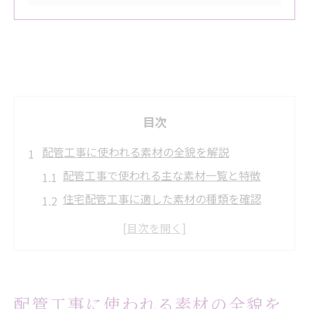
目次
配管工事に使われる素材の全貌を解説
配管工事で使われる主な素材一覧と特徴
住宅配管工事に適した素材の種類を確認
給水・排水ごとの配管工事素材の違い
サビやすさで見る配管工事素材の選び方
配管工事で失敗しない素材選定の基準とは
住宅で選ばれる配管素材の特徴まとめ
配管工事に使われる素材の全貌を