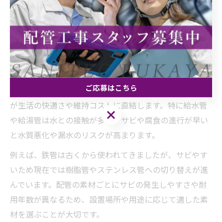
の素材選び
配管工事の素材選びは耐久性とサビ対策が重要
配管工事の素材選びにおいて、最も重視すべきポイント
は耐久性とサビ対策です。住宅の配管は長期間にわたり
ご応募はこちら
安全に使い続ける必要があるため、素材の耐食性や強度
が生活の快適さや維持コストに直結します。特に給水管
ご応募はこちら
や給湯管は水との接触が多く、サビや腐食の進行が早い
と水質悪化や漏水のリスクが高まります。
例えば、鉄管は古くから使われてきましたが、サビやす
いため現在では樹脂管やステンレス管への切り替えが進
んでいます。配管の素材ごとにサビの発生しやすさや耐
用年数が異なるため、設置場所や用途に応じて適した素
材を選ぶことが大切です。