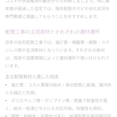
コストや水質維持の観点からも判断しましょう。特に築
年数が経過した住宅では、既存配管のサビや劣化状況を
専門業者に調査してもらうことをおすすめします。
配管工事の主流素材とそれぞれの適材適所
近年の住宅配管工事では、塩ビ管・樹脂管・銅管・ステ
ンレス管が主流素材となっています。それぞれの素材
は、用途や設置環境によって適材適所で使い分けられて
います。
主な配管素材と適した用途
塩ビ管：コスト重視の給水・排水配管に最適。屋内外
とも幅広く利用。
ポリエチレン管・ポリブテン管：軽量で耐食性が高
く、給水・給湯どちらにも対応可能。耐震性も良好。
銅管：耐熱性・抗菌性があり、給湯配管や高品質住宅