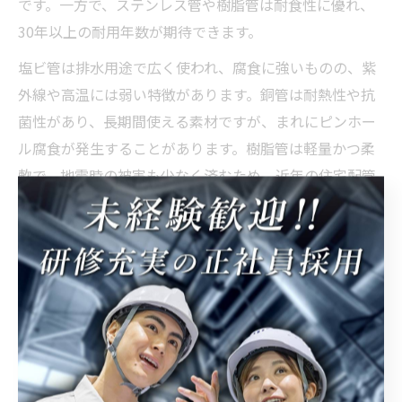
です。一方で、ステンレス管や樹脂管は耐食性に優れ、
30年以上の耐用年数が期待できます。
塩ビ管は排水用途で広く使われ、腐食に強いものの、紫
外線や高温には弱い特徴があります。銅管は耐熱性や抗
菌性があり、長期間使える素材ですが、まれにピンホー
ル腐食が発生することがあります。樹脂管は軽量かつ柔
軟で、地震時の被害も少なく済むため、近年の住宅配管
で採用が増えています。
それぞれの素材の耐久性を比較し、住宅の用途や設置環
境、将来のメンテナンスコストも考慮したうえで選択す
ることが、長く安心して使える配管工事につながりま
す。
耐久性やサビを比較した配管工事