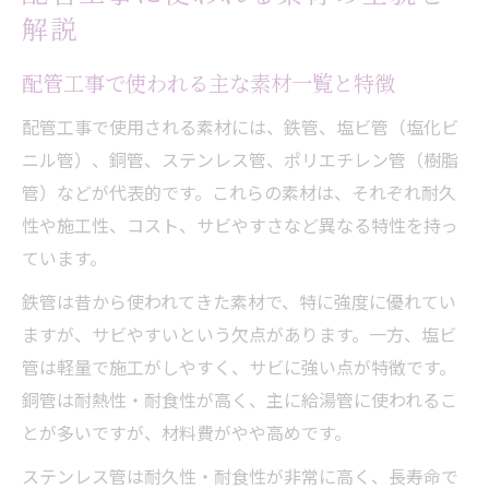
配管工事で人気の住宅用素材を徹底比較
解説
住宅配管工事に向く素材の長所と短所を解
配管工事で使われる主な素材一覧と特徴
説
配管工事でよく使われる樹脂管と鉄管の違
配管工事で使用される素材には、鉄管、塩ビ管（塩化ビ
い
ニル管）、銅管、ステンレス管、ポリエチレン管（樹脂
家の配管工事素材選びで重視すべきポイン
管）などが代表的です。これらの素材は、それぞれ耐久
ト
性や施工性、コスト、サビやすさなど異なる特性を持っ
ています。
住宅用配管工事に選ばれる素材の耐久性比
較
鉄管は昔から使われてきた素材で、特に強度に優れてい
耐久性やサビを比較した配管工事の素材選び
ますが、サビやすいという欠点があります。一方、塩ビ
配管工事の素材選びは耐久性とサビ対策が
管は軽量で施工がしやすく、サビに強い点が特徴です。
重要
銅管は耐熱性・耐食性が高く、主に給湯管に使われるこ
とが多いですが、材料費がやや高めです。
配管工事で長持ちする素材の選定ポイント
鉄管と樹脂管のサビ・耐震性を徹底比較
ステンレス管は耐久性・耐食性が非常に高く、長寿命で