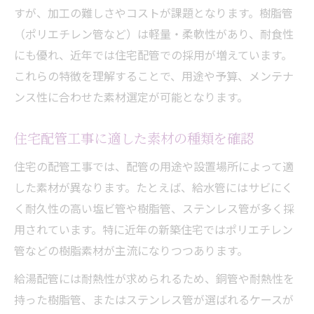
すが、加工の難しさやコストが課題となります。樹脂管
配管工事素材ごとの修理や交換のしやすさ
（ポリエチレン管など）は軽量・柔軟性があり、耐食性
配管工事で後悔しない素材選びのコツを紹
にも優れ、近年では住宅配管での採用が増えています。
介
これらの特徴を理解することで、用途や予算、メンテナ
鉄管や樹脂管など配管工事素材の違いを知る
ンス性に合わせた素材選定が可能となります。
配管工事で使われる鉄管と樹脂管の特徴比
較
住宅配管工事に適した素材の種類を確認
配管工事素材は給水と給湯で選び方が異な
住宅の配管工事では、配管の用途や設置場所によって適
る
した素材が異なります。たとえば、給水管にはサビにく
配管工事における各素材の施工性や耐久性
く耐久性の高い塩ビ管や樹脂管、ステンレス管が多く採
サビやメンテナンス面から見る素材の違い
用されています。特に近年の新築住宅ではポリエチレン
配管工事の主流素材とそれぞれの適材適所
管などの樹脂素材が主流になりつつあります。
家の配管に適した素材選定のポイント紹介
給湯配管には耐熱性が求められるため、銅管や耐熱性を
配管工事で家に合う素材を選ぶ判断基準
持った樹脂管、またはステンレス管が選ばれるケースが