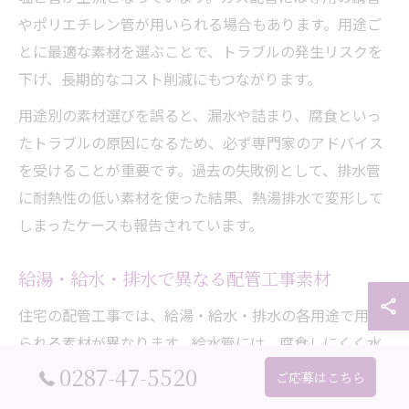
やポリエチレン管が用いられる場合もあります。用途ご
とに最適な素材を選ぶことで、トラブルの発生リスクを
下げ、長期的なコスト削減にもつながります。
用途別の素材選びを誤ると、漏水や詰まり、腐食といっ
たトラブルの原因になるため、必ず専門家のアドバイス
を受けることが重要です。過去の失敗例として、排水管
に耐熱性の低い素材を使った結果、熱湯排水で変形して
しまったケースも報告されています。
給湯・給水・排水で異なる配管工事素材
住宅の配管工事では、給湯・給水・排水の各用途で用い
られる素材が異なります。給水管には、腐食しにくく水
質劣化の心配が少ないポリエチレン管やステンレス管が
0287-47-5520
ご応募はこちら
主流です。給湯管では高温にも耐えられる銅管や耐熱性