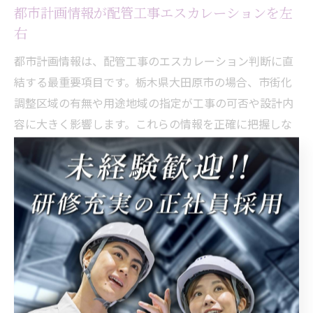
都市計画情報が配管工事エスカレーションを左
右
都市計画情報は、配管工事のエスカレーション判断に直
結する最重要項目です。栃木県大田原市の場合、市街化
調整区域の有無や用途地域の指定が工事の可否や設計内
容に大きく影響します。これらの情報を正確に把握しな
いまま工事計画を進めると、後になって大きな手戻りや
工期延長につながるリスクが高まります。
例えば、大田原市の都市計画図で工事予定地が市街化調
整区域に該当する場合、行政への申請や許可取得が追加
で必要となります。また、用途地域によっては配管ルー
トや設備仕様にも制約がかかることがあるため、事前の
情報収集とエスカレーションが不可欠です。失敗例とし
て、情報確認が不十分なまま工事を進めてしまい、着工