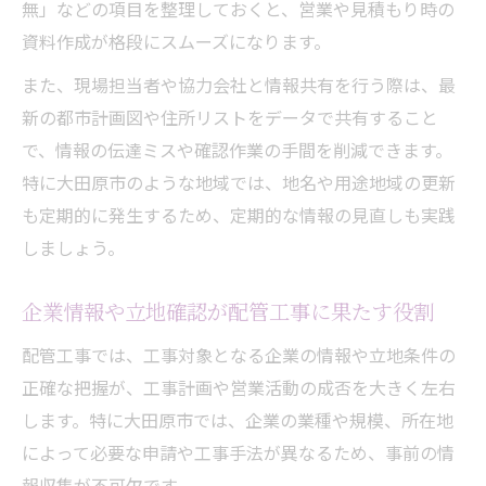
無」などの項目を整理しておくと、営業や見積もり時の
するポイント
資料作成が格段にスムーズになります。
実務視点で配管工事エスカレーションを理解す
また、現場担当者や協力会社と情報共有を行う際は、最
る
新の都市計画図や住所リストをデータで共有すること
現場担当が押さえたい配管工事エスカレー
で、情報の伝達ミスや確認作業の手間を削減できます。
ションの流れ
特に大田原市のような地域では、地名や用途地域の更新
大田原市の実情に合った配管工事対応の工
も定期的に発生するため、定期的な情報の見直しも実践
夫
しましょう。
配管工事現場における情報共有と役割分担
の重要性
企業情報や立地確認が配管工事に果たす役割
実務に即した配管工事エスカレーション判
配管工事では、工事対象となる企業の情報や立地条件の
断術
正確な把握が、工事計画や営業活動の成否を大きく左右
配管工事で起こりやすい課題とエスカレー
します。特に大田原市では、企業の業種や規模、所在地
ション対策
によって必要な申請や工事手法が異なるため、事前の情
エリア情報を活用した配管工事の段取り最前線
報収集が不可欠です。