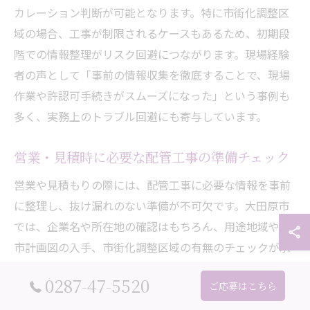
カレーション判断が可能となります。特に市街化調整区
域の場合、工事が制限されるケースもあるため、初期段
階での情報整理がリスク回避につながります。現場経験
者の声として「事前の情報収集を徹底することで、現場
作業や許認可手続きがスムーズになった」という事例も
多く、実務上のトラブル回避にも寄与しています。
営業・見積時に必要な配管工事の準備チェック
営業や見積もりの際には、配管工事に必要な情報を事前
に整理し、抜け漏れのない準備が不可欠です。大田原市
では、企業名や所在地の確認はもちろん、用途地域や都
市計画図の入手、市街化調整区域の有無のチェックが求
められます。これにより、後工程での手戻りやトラブル
0287-47-5520
ご応募はこちら
を未然に防ぐことができます。