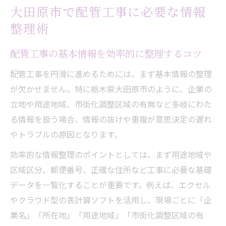
大田原市で配管工事に必要な情報
郵便番号や住所情報を素早く活用する配管
整理術
工事術
配管工事のための資料収集と情報管理の実
配管工事の基本情報を効率的に整理するコツ
践法
配管工事を円滑に進めるためには、まず基本情報の整理
エスカレーションを円滑に進める配管工事の極
が欠かせません。特に栃木県大田原市のように、企業の
意
立地や用途地域、市街化調整区域の有無など多岐にわた
配管工事におけるエスカレーション判断の
る情報を扱う場合、情報の抜けや重複が意思決定の遅れ
基準
やトラブルの原因となります。
協力会社選定でのエスカレーション活用術
効率的な情報整理のポイントとしては、まず用途地域や
配管工事案件化のための段取りと情報連携
区域区分、郵便番号、正確な住所など工事に必要な基礎
法
データを一覧化することが重要です。例えば、エクセル
都市計画情報が配管工事エスカレーション
やクラウド型の表計算ソフトを活用し、現場ごとに「企
を左右
業名」「所在地」「用途地域」「市街化調整区域の有
エスカレーション手順を配管工事で標準化