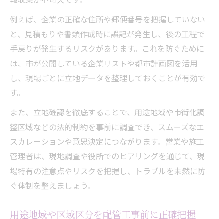
配管工事に役立つエリア情報の収集ポイン
例えば、企業の正確な住所や郵便番号を把握していない
ト
と、見積もりや書類作成時に誤記が発生し、後の工程で
工場立地や企業一覧を配管工事計画に活か
手戻りが発生するリスクがあります。これを防ぐために
す方法
は、市が公開している企業リストや都市計画図を活用
し、現場ごとに立地データを整理しておくことが有効で
用途地域ごとの配管工事対応策を解説
す。
郵便番号や地番が配管工事の現場管理に与
える影響
また、立地確認を徹底することで、用途地域や市街化調
配管工事前に知っておきたいエリア特性の
整区域などの法的制約を事前に調査でき、スムーズなエ
把握法
スカレーションや意思決定につながります。営業や施工
管理者は、現地調査や役所でのヒアリングを通じて、現
効率的な配管工事の進め方と判断ポイント解説
場特有の注意点やリスクを把握し、トラブルを未然に防
配管工事を円滑に進めるための情報判断基
ぐ体制を整えましょう。
準
営業・見積時に必要な配管工事の準備チェ
用途地域や区域区分を配管工事前に正確把握