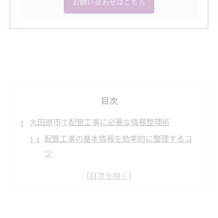
お問い合わせはこちら
目次
大田原市で配管工事に必要な情報整理術
配管工事の基本情報を効率的に整理するコ
ツ
企業情報や立地確認が配管工事に果たす役
割
用途地域や区域区分を配管工事前に正確把
握