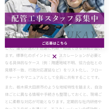
直前で設計変更を余儀なくされたケースも報告されてい
ます。
エスカレーション手順を配管工事で標準化する
ポイント
配管工事現場でのエスカレーション手順を標準化するこ
ご応募はこちら
とで、誰もが迷わず迅速に判断・相談できる体制が整い
ます。標準化のポイントは、エスカレーションが必要と
ご応募はこちら
なる具体的なケース（例：用途地域不明、協力会社との
見積不一致、行政対応遅延など）をリスト化し、フロー
チャートやマニュアルとして全員に共有することです。
また、栃木県大田原市のような地域特性を踏まえ、自治
体ごとに異なる情報や手続きも整理しておくと、現場ご
とに柔軟な対応が可能となります。定期的な社内研修や
ケーススタディを通じて、エスカレーションの成功例・