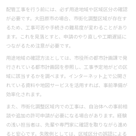
ック
配管工事を行う前には、必ず用途地域や区域区分の確認
配管工事現場で重要視される判断ポイント
が必要です。大田原市の場合、市街化調整区域が存在す
とは
るため、工事可否や手続きの難易度が変わることがあり
段取り力を高める配管工事の実践的進行法
ます。これを見落とすと、申請のやり直しや工期遅延に
配管工事効率化に役立つ情報整理の秘訣
つながるため注意が必要です。
配管工事前の情報収集が意思決定を支える理由
用途地域の確認方法としては、市役所の都市計画課で発
配管工事に不可欠な事前情報収集の重要性
行されている都市計画図を参照し、工事予定地がどの区
解説
域に該当するかを調べます。インターネット上で公開さ
企業情報の比較が配管工事判断を早めるポ
れている資料や地図サービスを活用すれば、事前準備が
イント
効率化されます。
用途地域や区域制限が配管工事計画に与え
また、市街化調整区域内での工事は、自治体への事前相
る影響
談や追加の許可申請が必要になる場合があります。経験
配管工事の意思決定を支える情報分析術
の浅い担当者は、先輩や専門家に確認を取りながら進め
現場対応力を上げるための配管工事情報収
ると安心です。失敗例としては、区域区分の誤認による